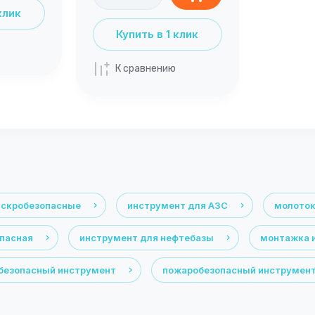
клик
Купить в 1 клик
К сравнению
искробезопасные
инструмент для АЗС
молоток
опасная
инструмент для нефтебазы
монтажка 
безопасный инструмент
пожаробезопасный инструмен