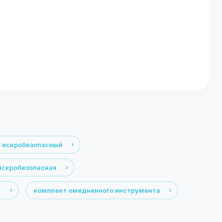
 искробезопасный
искробезопасная
т
комплект омедненного инструмента