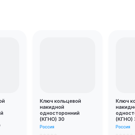
ой
Ключ кольцевой
Ключ к
накидной
накидн
ий
односторонний
одност
(КГНО) 30
(КГНО) 
е
Россия
Россия