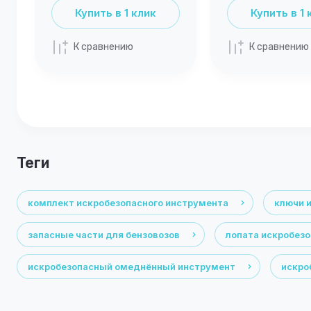
Купить в 1 клик
Купить в 1 
К сравнению
К сравнению
теги
комплект искробезопасного инструмента
ключи 
запасные части для бензовозов
лопата искробез
искробезопасный омеднённый инструмент
искро