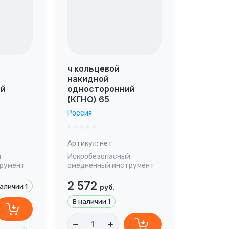
ч кольцевой
накидной
ий
односторонний
(КГНО) 65
Россия
Артикул:
нет
й
Искробезопасный
трумент
омедненный инструмент
2 572
наличии
1
руб.
В наличии
1