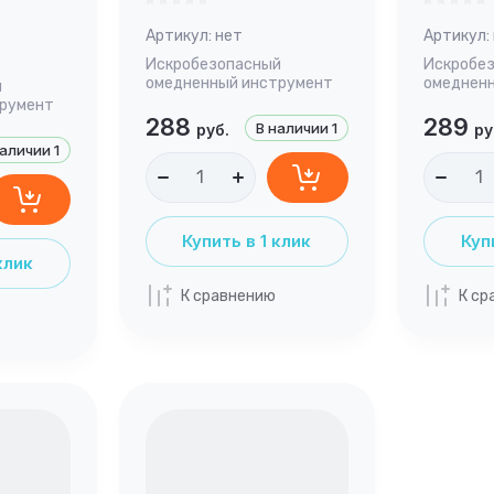
Артикул:
нет
Артикул:
Искробезопасный
Искробе
омедненный инструмент
омеднен
й
трумент
288
289
В наличии
1
руб.
ру
наличии
1
Купить в 1 клик
Куп
клик
К сравнению
К ср