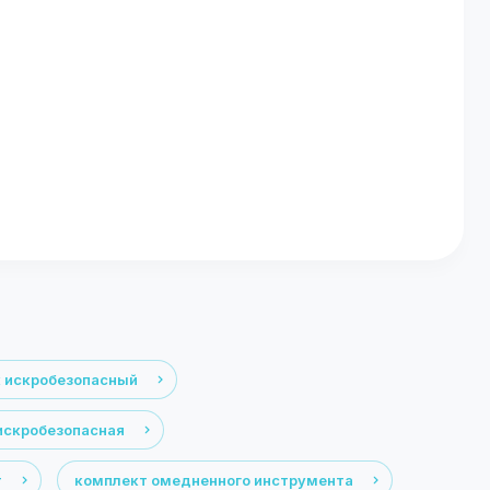
 искробезопасный
искробезопасная
т
комплект омедненного инструмента