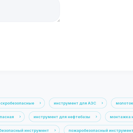
искробезопасные
инструмент для АЗС
молоток
опасная
инструмент для нефтебазы
монтажка 
безопасный инструмент
пожаробезопасный инструмен